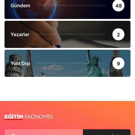
Gündem
48
Yazarlar
2
Yurt Dışı
9