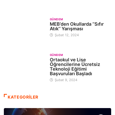
GÜNDEM
MEB’den Okullarda ‘’Sıfır
Atık’’ Yarışması
Şubat 12, 2024
GÜNDEM
Ortaokul ve Lise
Öğrencilerine Ücretsiz
Teknoloji Eğitimi
Başvuruları Başladı
Şubat 9, 2024
KATEGORİLER