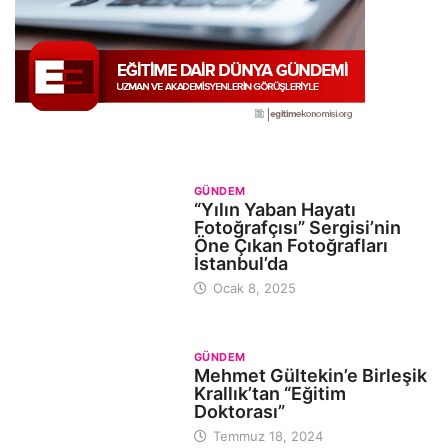
GÜNDEM
“Yılın Yaban Hayatı
Fotoğrafçısı” Sergisi’nin
Öne Çıkan Fotoğrafları
İstanbul’da
Ocak 8, 2025
GÜNDEM
Mehmet Gültekin’e Birleşik
Krallık’tan “Eğitim
Doktorası”
Temmuz 18, 2024