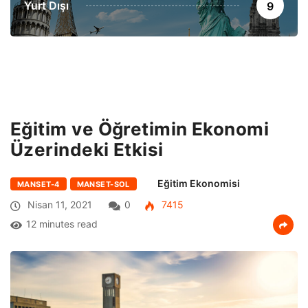
Yurt Dışı
9
Eğitim ve Öğretimin Ekonomi
Üzerindeki Etkisi
Eğitim Ekonomisi
MANSET-4
MANSET-SOL
Nisan 11, 2021
0
7415
12 minutes read