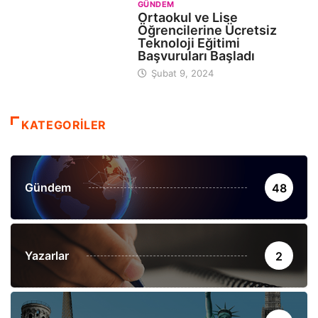
GÜNDEM
Ortaokul ve Lise
Öğrencilerine Ücretsiz
Teknoloji Eğitimi
Başvuruları Başladı
Şubat 9, 2024
KATEGORİLER
Gündem
48
Yazarlar
2