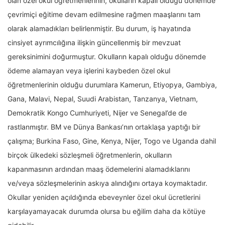
olan özel okul öğretmenlerinin, okulların kapalı olduğu dönemde
çevrimiçi eğitime devam edilmesine rağmen maaşlarını tam
olarak alamadıkları belirlenmiştir. Bu durum, iş hayatında
cinsiyet ayrımcılığına ilişkin güncellenmiş bir mevzuat
gereksinimini doğurmuştur. Okulların kapalı olduğu dönemde
ödeme alamayan veya işlerini kaybeden özel okul
öğretmenlerinin olduğu durumlara Kamerun, Etiyopya, Gambiya,
Gana, Malavi, Nepal, Suudi Arabistan, Tanzanya, Vietnam,
Demokratik Kongo Cumhuriyeti, Nijer ve Senegal’de de
rastlanmıştır. BM ve Dünya Bankası’nın ortaklaşa yaptığı bir
çalışma; Burkina Faso, Gine, Kenya, Nijer, Togo ve Uganda dahil
birçok ülkedeki sözleşmeli öğretmenlerin, okulların
kapanmasının ardından maaş ödemelerini alamadıklarını
ve/veya sözleşmelerinin askıya alındığını ortaya koymaktadır.
Okullar yeniden açıldığında ebeveynler özel okul ücretlerini
karşılayamayacak durumda olursa bu eğilim daha da kötüye