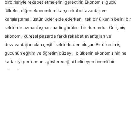
birbirleriyle rekabet etmelerini gerektirir. Ekonomisi güçlü
ülkeler, diğer ekonomilere karşı rekabet avantajı ve
karşılaştırmalı üstünlükler elde ederken, tek bir ülkenin belirli bir
sektörde uzmanlaşması nadir görülen bir durumdur. Gelişmiş
ekonomi, küresel pazarda farklı rekabet avantajları ve
dezavantajları olan çeşitli sektörlerden oluşur. Bir ülkenin iş
gücünün eğitim ve öğretim düzeyi, o ülkenin ekonomisinin ne
kadar iyi performans göstereceğini belirleyen önemli bir
etkendir.
Mesleki Eğitimin Ekonomi
Üzerindeki Etkisi
Güçlü bir ekonomi, diğer ülkelerin ekonomilerine karşı rekabet
avantajına sahip olabilecek düzeyde sektör faaliyetleri
gösterme kapasitesi olan bir iş gücüne sahiptir. Uluslar, vergi
indirimleri aracılığıyla eğitimi teşvik etmeyi, çalışanlara eğitim