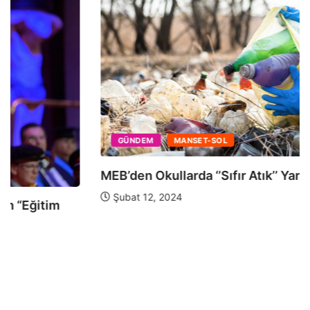
GÜNDEM
MANSET-SOL
“Yılın Yaban Hayatı Fotoğrafçısı” Sergisi’nin Öne
Çıkan...