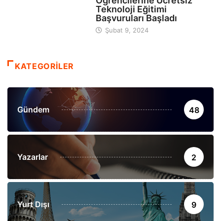
Öğrencilerine Ücretsiz
Teknoloji Eğitimi
Başvuruları Başladı
Şubat 9, 2024
KATEGORİLER
Gündem
48
Yazarlar
2
Yurt Dışı
9