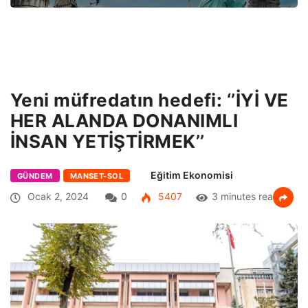
Yeni müfredatın hedefi: ‘’İYİ VE
HER ALANDA DONANIMLI
İNSAN YETİŞTİRMEK’’
Eğitim Ekonomisi
GÜNDEM
MANSET-SOL
Ocak 2, 2024
0
5407
3 minutes read