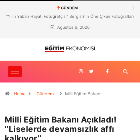
GÜNDEM
rı
Mehmet Gültekin’e Birleşik Krallık’tan “Eğitim Doktorası”
Ağustos 6, 2026
Home
Gündem
Milli Eğitim Bakanı…
Milli Eğitim Bakanı Açıkladı!
‘’Liselerde devamsızlık affı
kalkıyor’’