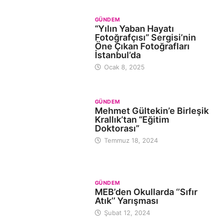
GÜNDEM
“Yılın Yaban Hayatı
Fotoğrafçısı” Sergisi’nin
Öne Çıkan Fotoğrafları
İstanbul’da
Ocak 8, 2025
GÜNDEM
Mehmet Gültekin’e Birleşik
Krallık’tan “Eğitim
Doktorası”
Temmuz 18, 2024
GÜNDEM
MEB’den Okullarda ‘’Sıfır
Atık’’ Yarışması
Şubat 12, 2024