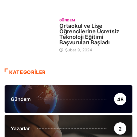
GÜNDEM
Ortaokul ve Lise
Öğrencilerine Ücretsiz
Teknoloji Eğitimi
Başvuruları Başladı
Şubat 9, 2024
KATEGORİLER
Gündem
48
Yazarlar
2