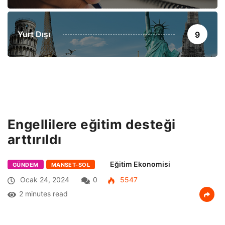
Yurt Dışı
9
Engellilere eğitim desteği
arttırıldı
Eğitim Ekonomisi
GÜNDEM
MANSET-SOL
Ocak 24, 2024
0
5547
2 minutes read