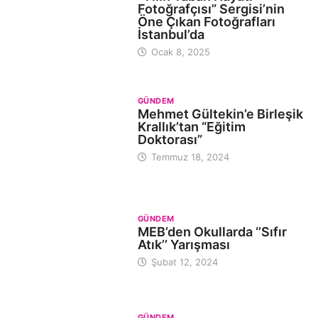
Fotoğrafçısı” Sergisi’nin
Öne Çıkan Fotoğrafları
İstanbul’da
Ocak 8, 2025
GÜNDEM
Mehmet Gültekin’e Birleşik
Krallık’tan “Eğitim
Doktorası”
Temmuz 18, 2024
GÜNDEM
MEB’den Okullarda ‘’Sıfır
Atık’’ Yarışması
Şubat 12, 2024
GÜNDEM