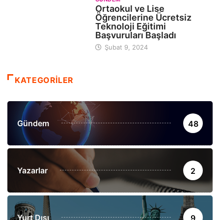
Ortaokul ve Lise
Öğrencilerine Ücretsiz
Teknoloji Eğitimi
Başvuruları Başladı
Şubat 9, 2024
KATEGORİLER
Gündem
48
Yazarlar
2
Yurt Dışı
9