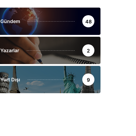
Gündem
48
Yazarlar
2
Yurt Dışı
9