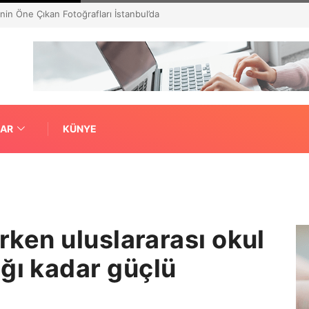
ğitim Doktorası”
LAR
KÜNYE
arken uluslararası okul
ğı kadar güçlü