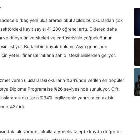
r
dece birkaç yeni uluslararası okul açıldı; bu okullardan çok
ektördeki kayıt sayısı 41.200 öğrenci arttı. Giderek daha
ını ve dünya üniversiteleri ve endüstrisinin çoğunluğunun
asını istiyor. Bu talebin büyük bölümü Asya genelinde
çin yeterli finansal imkana sahip istekli ailelerden geliyor.
 hizmet veren uluslararası okulların %34’ünde verilen en popüler
kalorya Diploma Programı ise %26 seviyesinde sunuluyor. Çift
luslararası okulların %34’ü İngilizcenin yanı sıra en az bir
 önce %27 idi.
sındaki uluslararası okullara yönelik talepte kayda değer bir