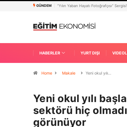
GÜNDEM
Mehmet Gültekin’e Birleşik Krallık’tan “E
HABERLER
YURT DIŞI
VIDEO
Home
Makale
Yeni okul yılı…
Yeni okul yılı başl
sektörü hiç olmadı
görünüyor