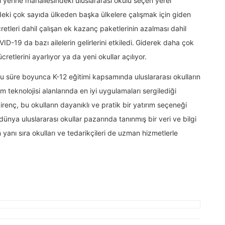
l yerine mahallesindeki uluslararası okulu seçen yerel
ndeki çok sayıda ülkeden başka ülkelere çalışmak için giden
ücretleri dahil çalışan ek kazanç paketlerinin azalması dahil
VID-19 da bazı ailelerin gelirlerini etkiledi. Giderek daha çok
cretlerini ayarlıyor ya da yeni okullar açılıyor.
bu süre boyunca K-12 eğitimi kapsamında uluslararası okulların
m teknolojisi alanlarında en iyi uygulamaları sergilediği
irenç, bu okulların dayanıklı ve pratik bir yatırım seçeneği
dünya uluslararası okullar pazarında tanınmış bir veri ve bilgi
 yanı sıra okulları ve tedarikçileri de uzman hizmetlerle