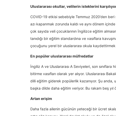
Uluslararası okullar, velilerin isteklerini karşılıyo
COVID-19 etkisi sebebiyle Temmuz 2020’den beri sa
azı kapanmak zorunda kaldı ve aynı dönem içinde s
çok sayıda veli çocuklarının İngilizce eğitim almas
tanıdığı bir eğitim standardına ve vasıflara kavuşm
çocuğunu yerel bir uluslararası okula kaydettirmek i
En popüler uluslararası müfredatlar
İngiliz A ve Uluslararası A Seviyeleri, son sınıflara
bitirme vasıfları olarak yer alıyor. Uluslararası Ba
dilli eğitim giderek popülerlik kazanıyor. Şu anda, u
başka dilde daha eğitim veriyor. Bu rakam beş yıl
Artan erişim
Daha fazla ailenin gücünün yeteceği bir ücret skala