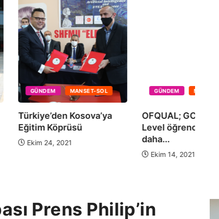
MANSET-SOL
GÜNDEM
MANSET-SOL
 GCSE ve A-
Kosova ile eğitim
Tü
rencileri 2022’de
alanındaki iş birliğimizi
Eğ
güçlendiriyoruz.
 2021
Eylül 25, 2021
sı Prens Philip’in