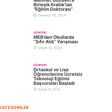
Mehmet Gültekin’e
Birleşik Krallık’tan
“Eğitim Doktorası”
Temmuz 18, 2024
GÜNDEM
MEB’den Okullarda
‘’Sıfır Atık’’ Yarışması
Şubat 12, 2024
GÜNDEM
Ortaokul ve Lise
Öğrencilerine Ücretsiz
Teknoloji Eğitimi
Başvuruları Başladı
Şubat 9, 2024
KATEGORİLER