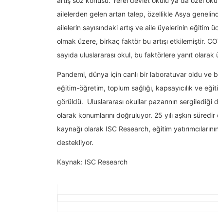
artış söz konusu. Yerel devlet okulu ya da özel oku
ailelerden gelen artan talep, özellikle Asya geneli
ailelerin sayısındaki artış ve aile üyelerinin eğitim 
olmak üzere, birkaç faktör bu artışı etkilemiştir. CO
sayıda uluslararası okul, bu faktörlere yanıt olarak ü
Pandemi, dünya için canlı bir laboratuvar oldu ve 
eğitim-öğretim, toplum sağlığı, kapsayıcılık ve eğiti
görüldü. Uluslararası okullar pazarının sergilediği d
olarak konumlarını doğruluyor. 25 yılı aşkın süredir 
kaynağı olarak ISC Research, eğitim yatırımcılarının
destekliyor.
Kaynak: ISC Research