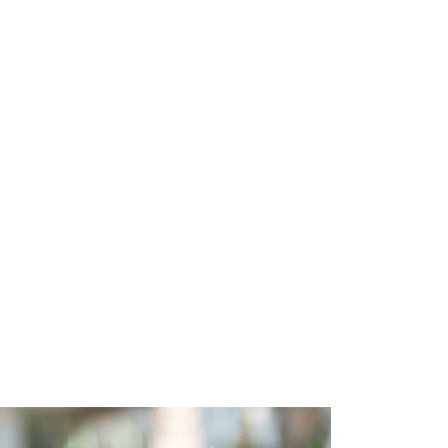
GÜNDEM
MANSET-SOL
GÜNDEM
MANSET-SOL
rkiye’den Kosova’ya
OFQUAL; GCSE ve A-
itim Köprüsü
Level öğrencileri 2022’d
daha...
Ekim 24, 2021
Ekim 14, 2021